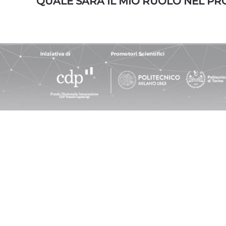
QUALE SARÀ IL MIO RUOLO NEL PR
SOCIETÀ
Tech4Planet S.r.l.
Sede legale: via Alessandria 220, Rom
C.F. e n° iscrizione: 16460581008