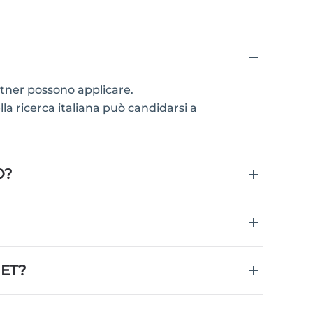
artner possono applicare.
lla ricerca italiana può candidarsi a
O?
ET?