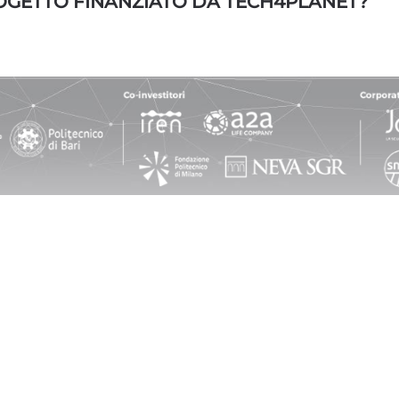
OGETTO FINANZIATO DA TECH4PLANET?
a (RM), 00198 Italy