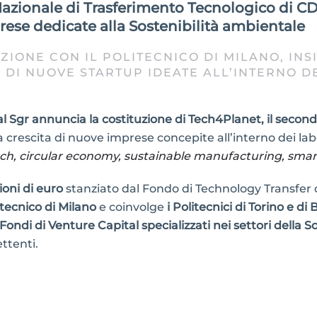
azionale di Trasferimento Tecnologico di CDP
prese dedicate alla Sostenibilità ambientale
ONE CON IL POLITECNICO DI MILANO, INSIE
 DI NUOVE STARTUP IDEATE ALL’INTERNO DE
 Sgr annuncia la costituzione di Tech4Planet, il secon
a crescita di nuove imprese concepite all’interno dei lab
ch, circular economy, sustainable manufacturing, sma
oni di euro
stanziato dal Fondo di Technology Transfer 
tecnico di Milano
e coinvolge
i Politecnici di Torino e di 
 Fondi di Venture Capital specializzati nei settori della 
ttenti.