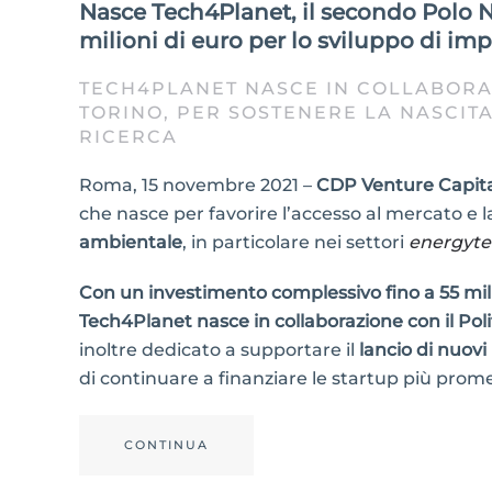
Nasce Tech4Planet, il secondo Polo N
milioni di euro per lo sviluppo di im
TECH4PLANET NASCE IN COLLABORAZI
TORINO, PER SOSTENERE LA NASCITA
RICERCA
Roma, 15 novembre 2021 –
CDP Venture Capital
che nasce per favorire l’accesso al mercato e l
ambientale
, in particolare nei settori
energyte
Con un investimento complessivo fino a 55 mili
Tech4Planet nasce in collaborazione con il Poli
inoltre dedicato a supportare il
lancio di nuovi
di continuare a finanziare le startup più prome
CONTINUA