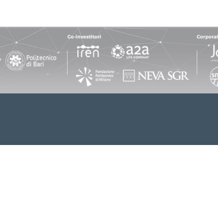
a (RM), 00198 Italy
© 2022 Tech4Planet. Tutti i diritti riservati.