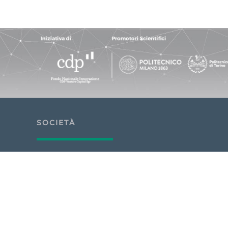
SOCIETÀ
Tech4Planet S.r.l.
Sede legale: via Alessandria 220, Rom
C.F. e n° iscrizione: 16460581008