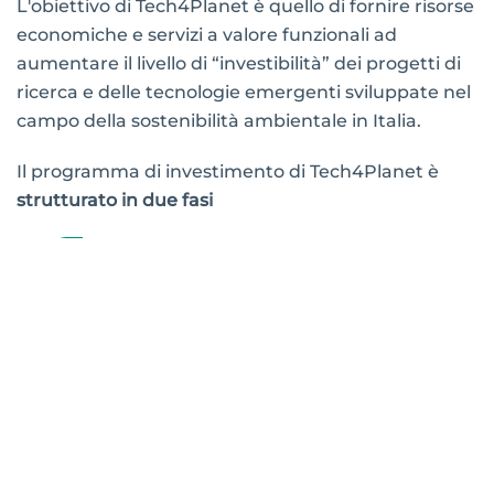
L'obiettivo di Tech4Planet è quello di fornire risorse
economiche e servizi a valore funzionali ad
aumentare il livello di “investibilità” dei progetti di
ricerca e delle tecnologie emergenti sviluppate nel
campo della sostenibilità ambientale in Italia.
Il programma di investimento di Tech4Planet è
strutturato in due fasi
TECH INCUBATION
→ programma
strutturato specificatamente per lo sviluppo di
POC (Proof of Concept) e indirizzato a team di
ricerca (fase pre-seed e pre-company) ospitati
o operanti in una delle università/centri di
ricerca partner di Tech4Planet;
BUSINESS CREATION
→ programma di